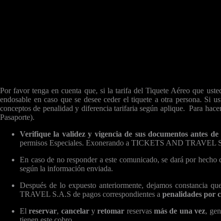
Por favor tenga en cuenta que, si la tarifa del Tiquete Aéreo que us
endosable en caso que se desee ceder el tiquete a otra persona. Si ust
conceptos de penalidad y diferencia tarifaria según aplique. Para hacer
Pasaporte).
Verifique la validez y vigencia de sus documentos antes de 
permisos Especiales. Exonerando a TICKETS AND TRAVEL S.A.
En caso de no responder a este comunicado, se dará por hecho
según la información enviada.
Después de lo expuesto anteriormente, dejamos constancia qu
TRAVEL S.A.S de pagos correspondientes a
penalidades por 
El
reservar
,
cancelar
y
retomar
reservas
más de una vez
, ge
tienen este cobro.